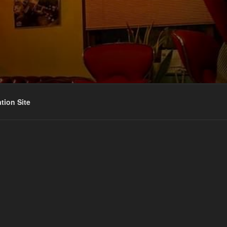
ation Site
be
agram