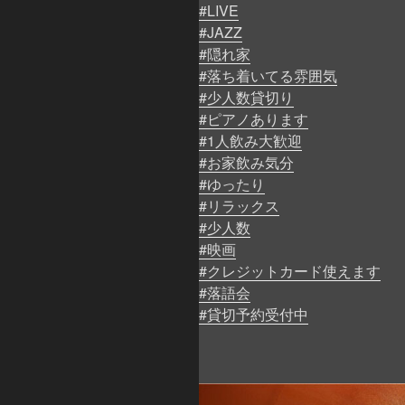
#LIVE
#JAZZ
#隠れ家
#落ち着いてる雰囲気
#少人数貸切り
#ピアノあります
#1人飲み大歓迎
#お家飲み気分
#ゆったり
#リラックス
#少人数
#映画
#クレジットカード使えます
#落語会
#貸切予約受付中