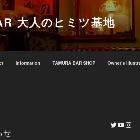
BAR 大人のヒミツ基地
ct
Information
TAMURA BAR SHOP
Owner’s Illustr
Twitter
YouTu
Inst
らせ