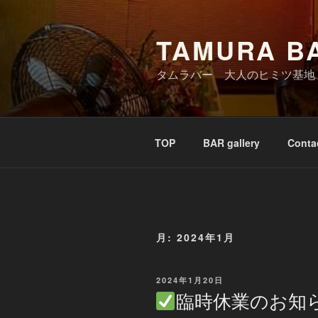
コ
ン
TAMURA 
テ
ン
タムラバー 大人のヒミツ基地
ツ
へ
ス
キ
TOP
BAR gallery
Conta
ッ
プ
月:
2024年1月
投
2024年1月20日
稿
臨時休業のお知
日: