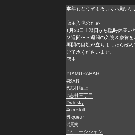
本年もどうぞよろしくお願いい
店主入院のため
1月20日土曜日から臨時休業い
２週間〜３週間の入院＆療養を
再開の目処が立ちましたら改め
ご了承くださいませ。
店主
#TAMURABAR
#BAR
#志村坂上
#志村三丁目
#whisky
#cocktail
#liqueur
#演奏
#ミュージシャン