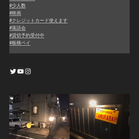
#少人数
#映画
#クレジットカード使えます
#落語会
#貸切予約受付中
#板橋ペイ
Twitter
YouTube
Instagram