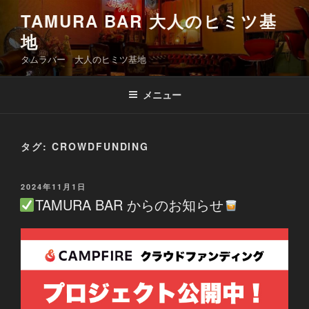
コ
TAMURA BAR 大人のヒミツ基
ン
地
テ
ン
タムラバー 大人のヒミツ基地
ツ
へ
メニュー
ス
キ
ッ
タグ:
CROWDFUNDING
プ
投
2024年11月1日
稿
TAMURA BAR からのお知らせ
日: