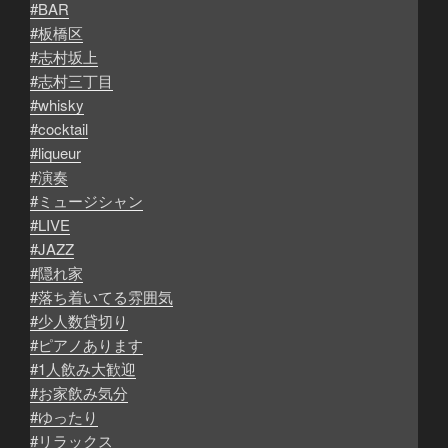
#BAR
#板橋区
#志村坂上
#志村三丁目
#whisky
#cocktail
#liqueur
#演奏
#ミュージシャン
#LIVE
#JAZZ
#隠れ家
#落ち着いてる雰囲気
#少人数貸切り
#ピアノあります
#1人飲み大歓迎
#お家飲み気分
#ゆったり
#リラックス